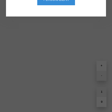
+
-
1
0