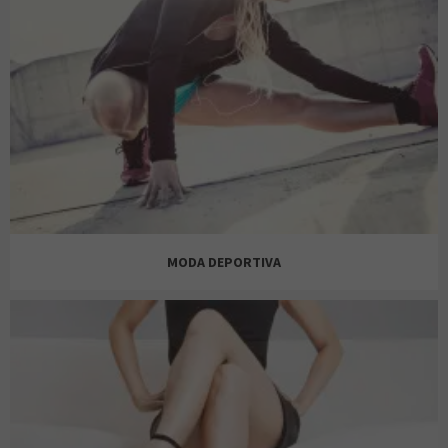
LACOSTE
MANGO TEEN
LEFTIES
LEFTIES
MODA DEPORTIVA
MAYORAL
LEVI'S
LEVI'S
PEPCO