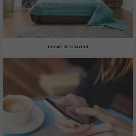
SNIPES
PULL & BEAR
BOTTICELLI
PULL & BEAR
AMOR DE MADRE
HOGAR-DECORACIÓN
SPRINTER
SALSA
ELENA HERNÁNDEZ
SCALPERS
AROMAS ARTESANALES
BEDLAND
SCALPERS
JD