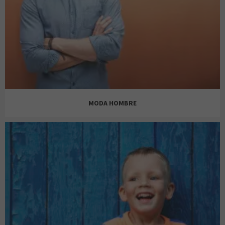
AINE
AREA ZERO
MODA HOMBRE
AZALEA
ANTONY MORATO