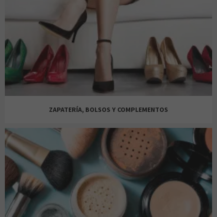
BOXEUR DES RUES
MANGO
MANGO MAN
PRIMARK
COURIR
ZAPATERÍA, BOLSOS Y COMPLEMENTOS
MASSIMO DUTTI
MASSIMO DUTTI
SFERA
FOOT LOCKER
NATURA
BESSON CALZADOS