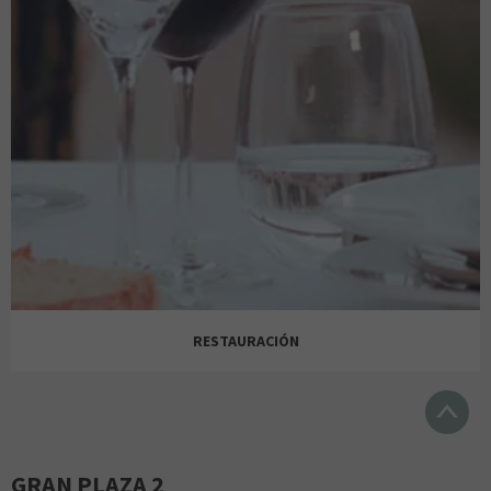
ÓPTICA 2000
FLYING TIGER COPENHAGEN
ALCAMPO
MIRA MIRA
PRIMOR
LA CASA DE LAS CARCASAS
BELROS
RESTAURACIÓN
ORO VIVO
RITUALS
LEGAMI
GRAN PLAZA 2