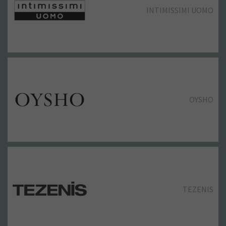
INTIMISSIMI UOMO
H&M
JD
H&M
OYSHO
HOLLISTER
JUGUETTOS
HOLLISTER
TEZENIS
JACK&JONES