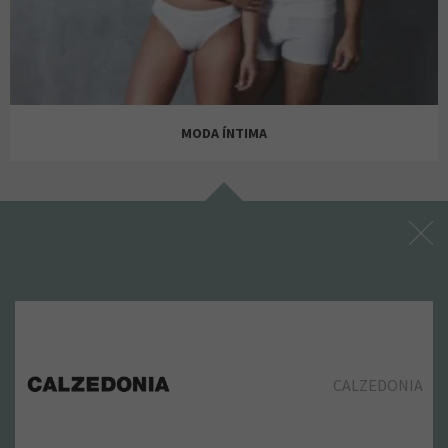
BENETTON
CATCH GO
MODA ÍNTIMA
BERSHKA
CITEES
CITEES
CITEES
CALZEDONIA
CORTEFIEL / PEDRO DEL HIERRO