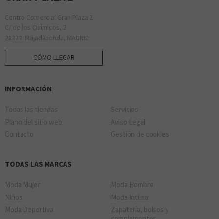
Centro Comercial Gran Plaza 2
C/ de los Químicos, 2
KRISPY KREME
28222. Majadahonda, MADRID
PANDORA
SAMSARA
CÓMO LLEGAR
LITTLE DETAILS
INFORMACIÓN
Todas las tiendas
Servicios
Plano del sitio web
Aviso Legal
Llao Llao
SINGULARU
SOLOPTICAL
Contacto
Gestión de cookies
LUXORO
TODAS LAS MARCAS
Moda Mujer
Moda Hombre
Niños
Moda Intima
Moda Deportiva
Zapatería, bolsos y
TIME ROAD
SOLVISION
complementos