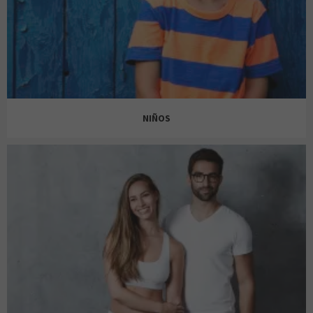
AZALEA YOUNG
AREA ZERO
NIÑOS
BALMOHK
BALMOHK
BENETTON
BENETTON