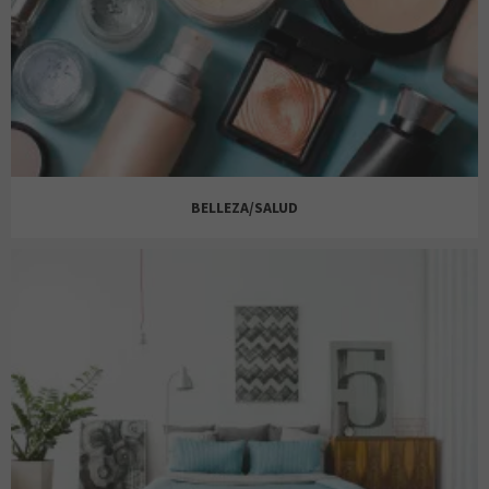
MR. BLUE
JD
PEPCO
BETH & JENI
BELLEZA/SALUD
PEPCO
OYSHO
PRIMARK
BIBA
PRIMARK
ALAIN AFFLELOU