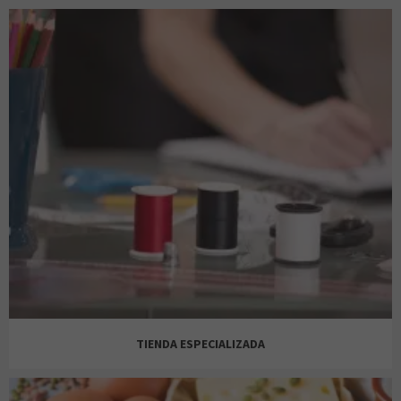
LUSH
ORANGE
AMAZING
MARCO ALDANY
VIAJES EL CORTE INGLÉS
BIJOU BRIGITTE
MULTIÓPTICAS
TIENDA ESPECIALIZADA