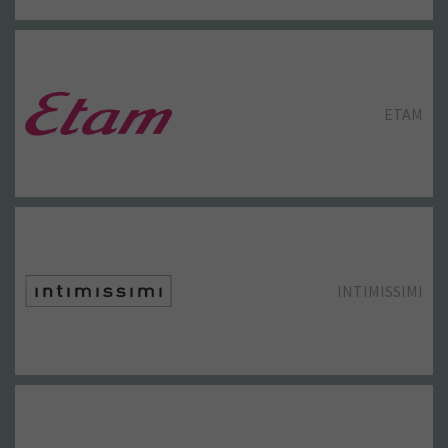
FASHION KIDS
CORTEFIEL / PEDRO DEL HIERRO
ETAM
EL GANSO
H&M
EL GANSO
INTIMISSIMI
GUESS
JACK&JONES
GUESS