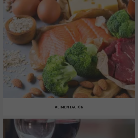
VODAFONE
JOLFER
NORMAL
ALIEXPRESS
JOSE LUIS JOYERIAS
OH NAILS!
AMOR DE MADRE
ALIMENTACIÓN
LUXORO