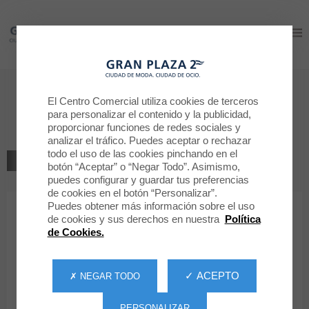
Gran Plaza 2
Gran Plaza 2
Bienvenido a
El Centro Comercial utiliza cookies de terceros
para personalizar el contenido y la publicidad,
PUNTO RELOJERO
proporcionar funciones de redes sociales y
analizar el tráfico. Puedes aceptar o rechazar
todo el uso de las cookies pinchando en el
VOLVER AL LISTADO
botón “Aceptar” o “Negar Todo”. Asimismo,
puedes configurar y guardar tus preferencias
SERVICIOS
de cookies en el botón “Personalizar”.
Puedes obtener más información sobre el uso
de cookies y sus derechos en nuestra
Política
PUNTO RELOJERO
de Cookies.
✓ ACEPTO
✗ NEGAR TODO
PERSONALIZAR