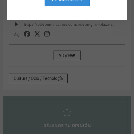
Planta Alta
https://odeonmulticines.com/odeon-gran-plaza-2
VIEW MAP
Cultura / Ocio / Tecnología
DÉJANOS TU OPINIÓN