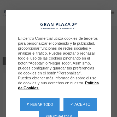
Gran Plaza 2
Gran Plaza 2
Cines ODEON
El Centro Comercial utiliza cookies de terceros
para personalizar el contenido y la publicidad,
Cines ODEON GRAN PLAZA 2
proporcionar funciones de redes sociales y
analizar el tráfico. Puedes aceptar o rechazar
todo el uso de las cookies pinchando en el
VOLVER AL LISTADO
botón “Aceptar” o “Negar Todo”. Asimismo,
puedes configurar y guardar tus preferencias
CULTURA / OCIO / TECNOLOGÍA
de cookies en el botón “Personalizar”.
Puedes obtener más información sobre el uso
de cookies y sus derechos en nuestra
Política
Cines ODEON GRAN PLAZA 2
de Cookies.
✓ ACEPTO
✗ NEGAR TODO
PERSONALIZAR