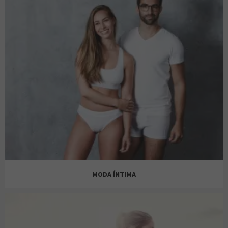
BALMOHK
BENETTON
BENETTON
CATCH GO
MODA ÍNTIMA
CITEES