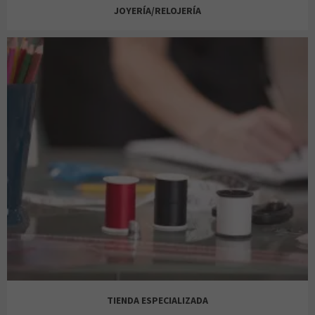
JOYERÍA/RELOJERÍA
LUSH
SPRINGFIELD
ORANGE
AMAZING
MARCO ALDANY
ZARA MAN
VIAJES EL CORTE INGLÉS
BIJOU BRIGITTE
MULTIÓPTICAS
TIENDA ESPECIALIZADA