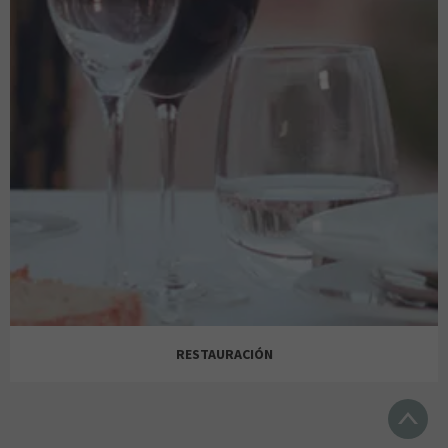
LUXORO
ÓPTICA 2000
FLYING TIGER COPENHAGEN
ALCAMPO
MIRA MIRA
PRIMOR
LA CASA DE LAS CARCASAS
BELROS
RESTAURACIÓN
ORO VIVO
RITUALS