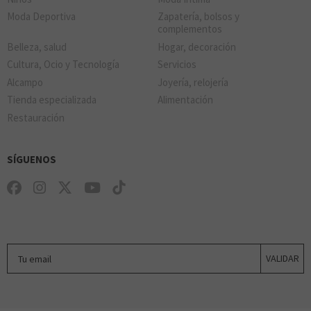
Moda Deportiva
Zapatería, bolsos y
TIME ROAD
SOLVISION
complementos
Belleza, salud
Hogar, decoración
MINISO
Cultura, Ocio y Tecnología
Servicios
Alcampo
Joyería, relojería
Tienda especializada
Alimentación
Restauración
TOUS
SÍGUENOS
MR. WONDERFUL
Tu email
VALIDAR
NATURA