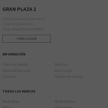
LEGAMI
GRAN PLAZA 2
Centro Comercial Gran Plaza 2
C/ de los Químicos, 2
KRISPY KREME
28222. Majadahonda, MADRID
PANDORA
SAMSARA
CÓMO LLEGAR
LITTLE DETAILS
INFORMACIÓN
Todas las tiendas
Servicios
Plano del sitio web
Aviso Legal
Llao Llao
SINGULARU
SOLOPTICAL
Contacto
Gestión de cookies
LUXORO
TODAS LAS MARCAS
Moda Mujer
Moda Hombre
Niños
Moda Intima