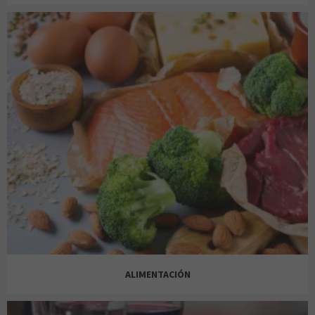
VODAFONE
JOLFER
NORMAL
ALIEXPRESS
JOSE LUIS JOYERIAS
OH NAILS!
AMOR DE MADRE
ALIMENTACIÓN