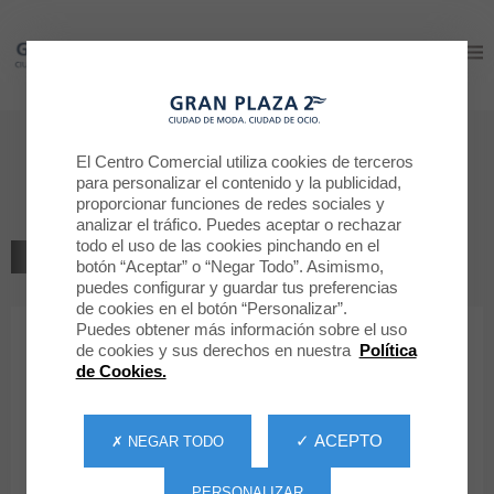
Gran Plaza 2
Gran Plaza 2
Bienvenido a
El Centro Comercial utiliza cookies de terceros
para personalizar el contenido y la publicidad,
EXTENSIONmanía
proporcionar funciones de redes sociales y
analizar el tráfico. Puedes aceptar o rechazar
todo el uso de las cookies pinchando en el
VOLVER AL LISTADO
botón “Aceptar” o “Negar Todo”. Asimismo,
puedes configurar y guardar tus preferencias
BELLEZA/SALUD
de cookies en el botón “Personalizar”.
Puedes obtener más información sobre el uso
de cookies y sus derechos en nuestra
Política
EXTENSIONmanía
de Cookies.
✓ ACEPTO
✗ NEGAR TODO
PERSONALIZAR