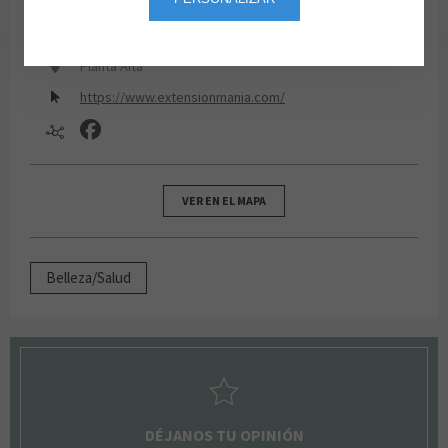
91 172 23 07
De lunes a domingo de 10:00 a 22:00
Planta Alta
https://www.extensionmania.com/
VER EN EL MAPA
Belleza/Salud
DÉJANOS TU OPINIÓN