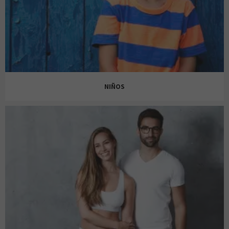
AZALEA YOUNG
AREA ZERO
NIÑOS
BALMOHK
BALMOHK
BENETTON
BENETTON