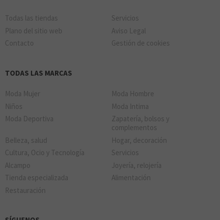
Todas las tiendas
Servicios
Plano del sitio web
Aviso Legal
Llao Llao
Contacto
Gestión de cookies
LUXORO
TODAS LAS MARCAS
Moda Mujer
Moda Hombre
Niños
Moda Intima
Moda Deportiva
Zapatería, bolsos y
complementos
Belleza, salud
Hogar, decoración
MINISO
Cultura, Ocio y Tecnología
Servicios
Alcampo
Joyería, relojería
Tienda especializada
Alimentación
Restauración
SÍGUENOS