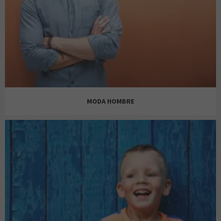
AINE
AREA ZERO
MODA HOMBRE
AZALEA
ANTONY MORATO