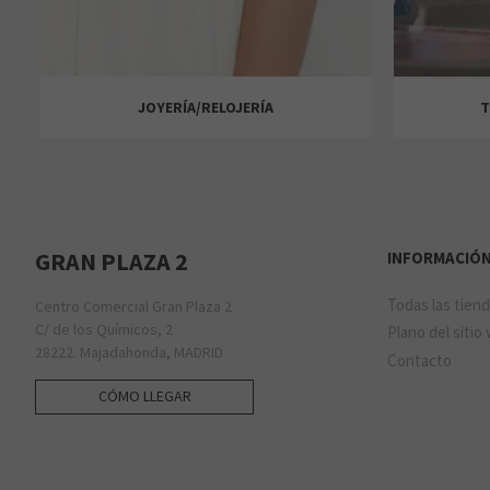
ALIEXPRESS
NESPRESSO
ALCAMPO
J&J
JOYERÍA/RELOJERÍA
T
SILBON
SALSA
RITUALS
GRAN PLAZA 2
INFORMACIÓ
Todas las tien
Centro Comercial Gran Plaza 2
C/ de los Químicos, 2
Plano del sitio
28222. Majadahonda, MADRID
Contacto
CINES ODEON GRAN PLAZA 2
CÓMO LLEGAR
STRADIVARIUS
KRISPY KREME
ALIEXPRESS
ALCAMPO
AMAZING