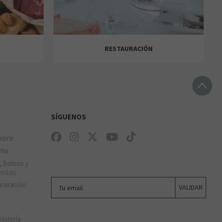
O
TALLER AUTOMOTRIZ EXPRESS
CASA DEL LIBRO
RESTAURACIÓN
SPRINGFIELD
SOLVISION
SÍGUENOS
mbre
ima
, bolsos y
MOVISTAR MOBILE PHONE
entos
Tu email
ecoración
VALIDAR
HAGEN
LA CASA DE LAS CARCASAS
JOSE LUIS JOYERIAS
elojería