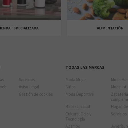
KIDS GARAGE
APPLE
PUNTO RELOJER
BOOK CENTER
IENDA ESPECIALIZADA
ALIMENTACIÓN
SPRINGFIELD
SCALPERS
ZARA MAN
SFERA
SAMSARA
SOLOPTICAL
N
TODAS LAS MARCAS
das
Servicios
Moda Mujer
Moda Ho
 web
Aviso Legal
Niños
Moda Int
Gestión de cookies
Moda Deportiva
Zapatería
FNAC
GAME
complem
Belleza, salud
Hogar, d
ZARA
Cultura, Ocio y
Servicios
AMOR DE MADRE
BIJOU BRIGITTE
Llao Llao
BELROS
FLYING TIGER COPEN
JOLFER
Tecnología
Alcampo
Joyería, r