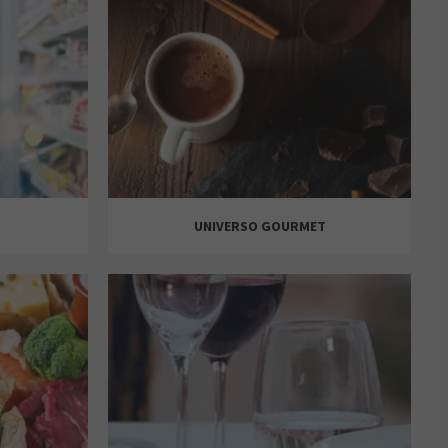
MASSIMO DUTTI
PEPCO
MULTIÓPTICAS
UNIVERSO GOURMET
PULL & BEAR
SFERA
PRIMOR