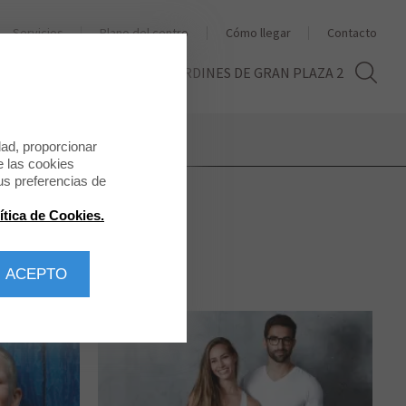
Servicios
Plano del centro
Cómo llegar
Contacto
THE SECOND LIFE
LOS JARDINES DE GRAN PLAZA 2
dad, proporcionar
e las cookies
us preferencias de
ítica de Cookies.
 ACEPTO