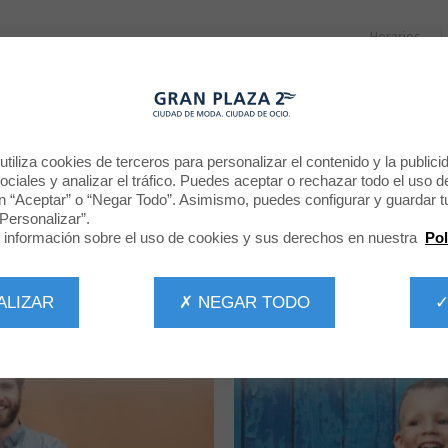
Horarios
RESTAURANTES
PROMOCIONES
NOTICIAS
CINE
TIENDAS
tiliza cookies de terceros para personalizar el contenido y la publici
ciales y analizar el tráfico. Puedes aceptar o rechazar todo el uso d
n “Aceptar” o “Negar Todo”. Asimismo, puedes configurar y guardar t
Todas las tiendas
Personalizar”.
información sobre el uso de cookies y sus derechos en nuestra
Pol
POR CATEGORÍA
TODAS LA TIENDAS
ALIZAR
✗ NEGAR TODO
✓