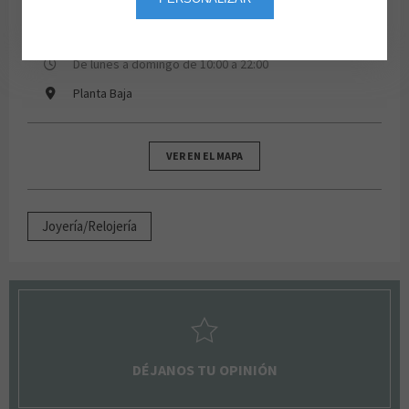
91 172 38 79
De lunes a domingo de 10:00 a 22:00
Planta Baja
VER EN EL MAPA
Joyería/Relojería
DÉJANOS TU OPINIÓN