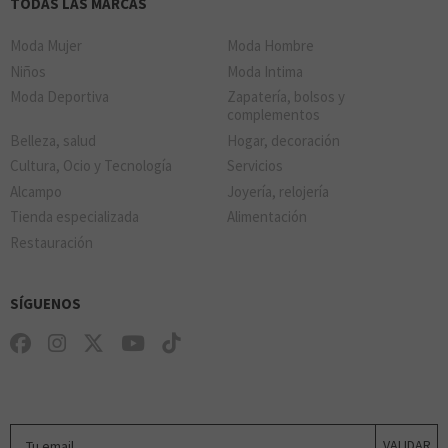
TODAS LAS MARCAS
Moda Mujer
Moda Hombre
Niños
Moda Intima
Moda Deportiva
Zapatería, bolsos y
complementos
Belleza, salud
Hogar, decoración
Cultura, Ocio y Tecnología
Servicios
Alcampo
Joyería, relojería
Tienda especializada
Alimentación
Restauración
SÍGUENOS
Tu email
VALIDAR