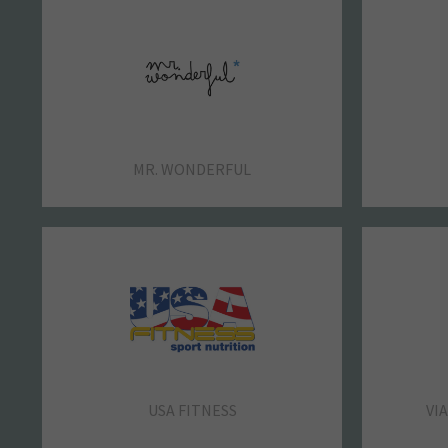
SINGULARU
SILBON
SALSA
MR. WONDERFUL
RITUALS
STRADIVARIUS
USA FITNESS
VI