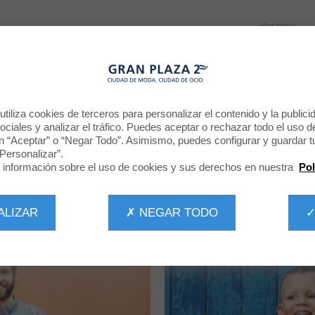
Horarios
RESTAURANTES
PROMOCIONES
NOTICIAS
CINE
TIENDAS
tiliza cookies de terceros para personalizar el contenido y la publici
ciales y analizar el tráfico. Puedes aceptar o rechazar todo el uso d
n “Aceptar” o “Negar Todo”. Asimismo, puedes configurar y guardar t
Todas las tiendas
Personalizar”.
información sobre el uso de cookies y sus derechos en nuestra
Pol
POR CATEGORÍA
TODAS LA TIENDAS
ALIZAR
✗ NEGAR TODO
✓