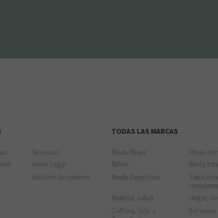
N
TODAS LAS MARCAS
das
Servicios
Moda Mujer
Moda Ho
 web
Aviso Legal
Niños
Moda Int
Gestión de cookies
Moda Deportiva
Zapatería
complem
Belleza, salud
Hogar, d
Cultura, Ocio y
Servicios