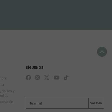
SÍGUENOS
mbre
ima
, bolsos y
entos
Tu email
ecoración
VALIDAR