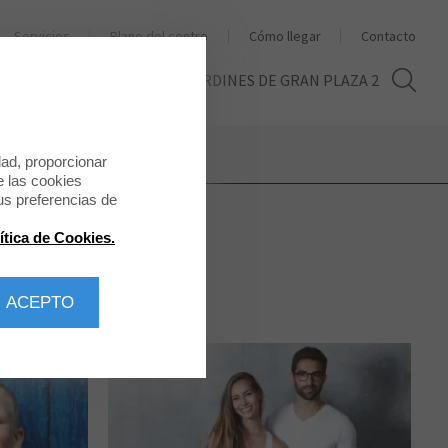
Servicios
Plano del centro
Cómo llegar
Contacto
THE SECOND LIFE
LOS JARDINES DE GRAN PLAZA 2
dad, proporcionar
e las cookies
us preferencias de
ítica de Cookies.
 ACEPTO