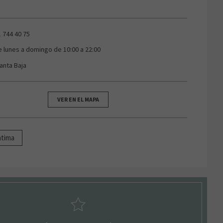
1 744 40 75
e lunes a domingo de 10:00 a 22:00
lanta Baja
VER EN EL MAPA
ntima