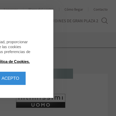
Servicios
Plano del centro
Cómo llegar
Contacto
THE SECOND LIFE
LOS JARDINES DE GRAN PLAZA 2
dad, proporcionar
e las cookies
us preferencias de
ítica de Cookies.
MODA ÍNTIMA
 ACEPTO
Intimissimi Uomo