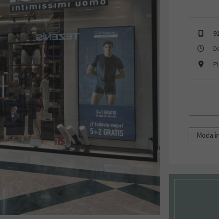
9
D
P
Moda í