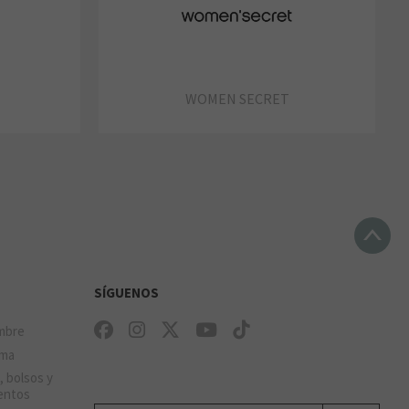
WOMEN SECRET
SÍGUENOS
mbre
ima
, bolsos y
entos