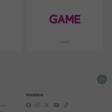
GAME
SÍGUENOS
mbre
ima