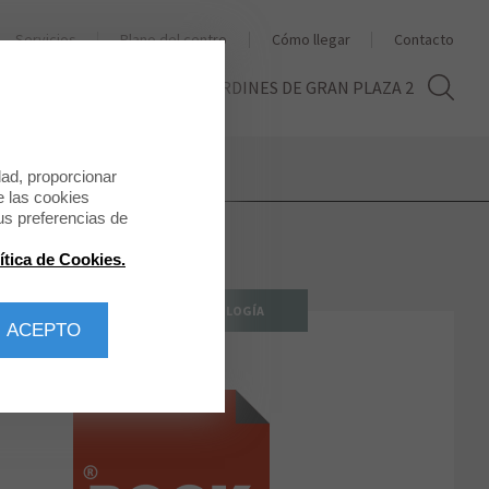
Servicios
Plano del centro
Cómo llegar
Contacto
THE SECOND LIFE
LOS JARDINES DE GRAN PLAZA 2
dad, proporcionar
e las cookies
us preferencias de
ítica de Cookies.
CULTURA / OCIO / TECNOLOGÍA
 ACEPTO
BOOK CENTER