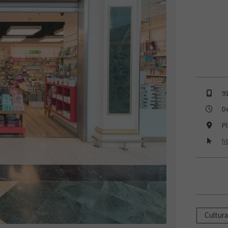
9
D
P
h
Cultura