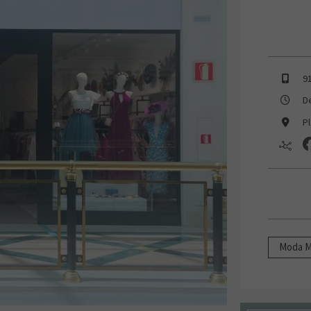
9
D
Pl
Moda M