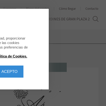
Servicios
Plano del centro
Cómo llegar
Contacto
THE SECOND LIFE
LOS JARDINES DE GRAN PLAZA 2
dad, proporcionar
e las cookies
us preferencias de
ítica de Cookies.
MODA MUJER
 ACEPTO
AINE