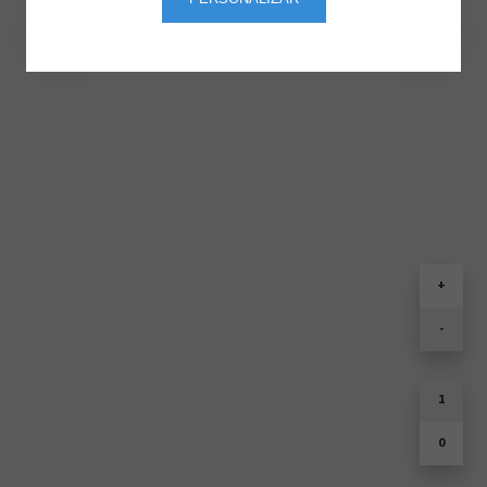
+
-
1
0