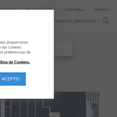
Servicios
Plano del centro
Cómo llegar
Contacto
THE SECOND LIFE
LOS JARDINES DE GRAN PLAZA 2
dad, proporcionar
e las cookies
us preferencias de
ítica de Cookies.
 ACEPTO