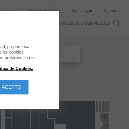
Servicios
Plano del centro
Cómo llegar
Contacto
THE SECOND LIFE
LOS JARDINES DE GRAN PLAZA 2
dad, proporcionar
e las cookies
us preferencias de
ítica de Cookies.
 ACEPTO