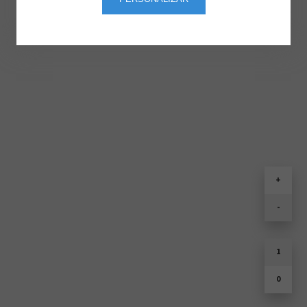
+
-
1
0