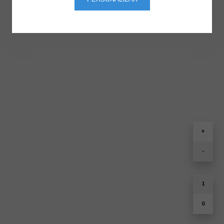
+
-
1
0