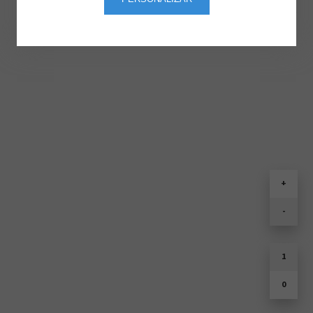
+
-
1
0