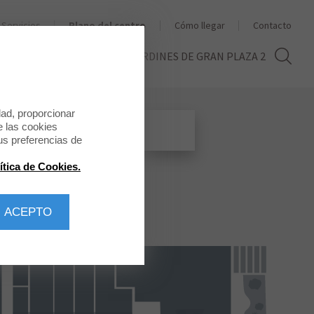
Servicios
Plano del centro
Cómo llegar
Contacto
THE SECOND LIFE
LOS JARDINES DE GRAN PLAZA 2
dad, proporcionar
e las cookies
us preferencias de
ítica de Cookies.
 ACEPTO