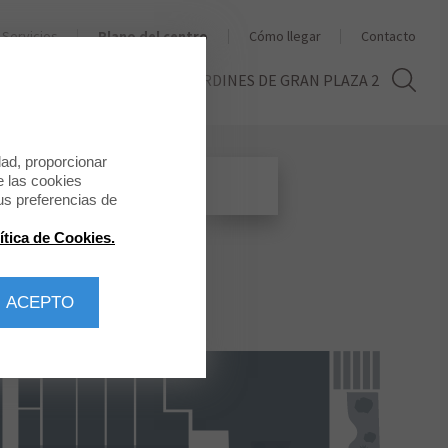
Servicios
Plano del centro
Cómo llegar
Contacto
THE SECOND LIFE
LOS JARDINES DE GRAN PLAZA 2
dad, proporcionar
e las cookies
us preferencias de
ítica de Cookies.
 ACEPTO