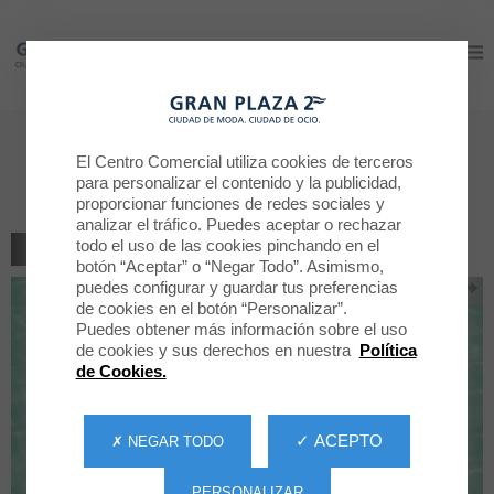
Gran Plaza 2
Gran Plaza 2
¡Go naked: tus imprescindibles
El Centro Comercial utiliza cookies de terceros
de verano en sólido!
para personalizar el contenido y la publicidad,
proporcionar funciones de redes sociales y
analizar el tráfico. Puedes aceptar o rechazar
todo el uso de las cookies pinchando en el
VOLVER AL LISTADO
botón “Aceptar” o “Negar Todo”. Asimismo,
puedes configurar y guardar tus preferencias
de cookies en el botón “Personalizar”.
Puedes obtener más información sobre el uso
de cookies y sus derechos en nuestra
Política
de Cookies.
✓ ACEPTO
✗ NEGAR TODO
PERSONALIZAR