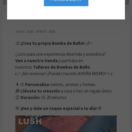
¡CREA TU BOMBA DE BAÑO!
1 NOV. 2025 - 30 NOV. 2025
🎨
¡Crea tu propia Bomba de Baño!
🛁✨
¿Listo para una experiencia divertida y aromática?
Ven a nuestra tienda
y participa en
nuestros
Talleres de Bombas de Baño
.
👉 ¡Sin reservas! ¡Puedes hacerlo AHORA MISMO! 👈
👩‍🎨
Personaliza
colores, aromas y formas
🎁
Llévate tu creación
a casa o haz un regalo único
⏰
Duración:
15-20 minutos
🌸
¡Ven y dale un toque especial a tu día!
🌸