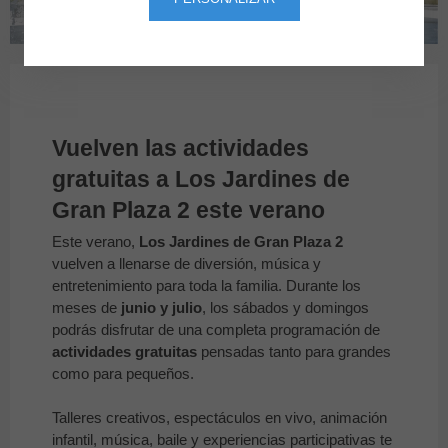
PROGRAMACIÓN DE VERANO LOS JARDINES
Vuelven las actividades
gratuitas a Los Jardines de
Gran Plaza 2 este verano
Este verano,
Los Jardines de Gran Plaza 2
vuelven a llenarse de diversión, música y
entretenimiento para toda la familia. Durante los
meses de
junio y julio
, los sábados y domingos
podrás disfrutar de una completa programación de
actividades gratuitas
pensadas tanto para grandes
como para pequeños.
Talleres creativos, espectáculos en vivo, animación
infantil, música, baile y experiencias participativas te