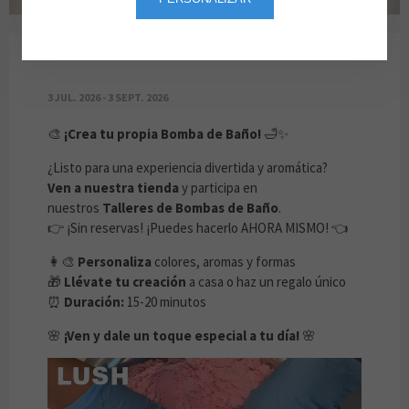
¡CREA TU PROPIA BOMBA DE BAÑO!
3 JUL. 2026 - 3 SEPT. 2026
🎨
¡Crea tu propia Bomba de Baño!
🛁✨
¿Listo para una experiencia divertida y aromática?
Ven a nuestra tienda
y participa en
nuestros
Talleres de Bombas de Baño
.
👉 ¡Sin reservas! ¡Puedes hacerlo AHORA MISMO! 👈
👩‍🎨
Personaliza
colores, aromas y formas
🎁
Llévate tu creación
a casa o haz un regalo único
⏰
Duración:
15-20 minutos
🌸
¡Ven y dale un toque especial a tu día!
🌸