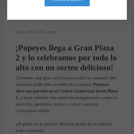
SORTEO POPEYES
2 JUL. 2026 - 11 JUL. 2026
¡Popeyes llega a Gran Plaza
2 y lo celebramos por todo lo
alto con un sorteo delicioso!
¡Tenemos una gran noticia para todos los amantes del
auténtico pollo frito al estilo de Luisiana!
Popeyes
abre sus puertas en el Centro Comercial Gran Plaza
2
, y para celebrar esta esperada inauguración como os
merecéis, queremos invitar a cenar a nuestra
comunidad online.
¿A quién no le apetece disfrutar gratis de su famoso
pollo crujiente?