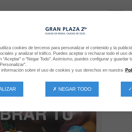
Horarios
RESTAURANTES
PROMOCIONES
NOTICIAS
CINE
¡CELEBRA TU CUMPLEAÑOS EN LUSH
tiliza cookies de terceros para personalizar el contenido y la publici
ciales y analizar el tráfico. Puedes aceptar o rechazar todo el uso d
n “Aceptar” o “Negar Todo”. Asimismo, puedes configurar y guardar t
Personalizar”.
información sobre el uso de cookies y sus derechos en nuestra
Pol
ALIZAR
✗ NEGAR TODO
✓