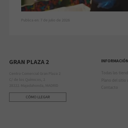
Publica en: 7 de julio de 2026
GRAN PLAZA 2
INFORMACIÓ
Todas las tien
Centro Comercial Gran Plaza 2
C/ de los Químicos, 2
Plano del sitio
28222. Majadahonda, MADRID
Contacto
CÓMO LLEGAR