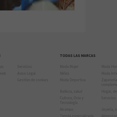
N
TODAS LAS MARCAS
das
Servicios
Moda Mujer
Moda Ho
 web
Aviso Legal
Niños
Moda Int
Gestión de cookies
Moda Deportiva
Zapatería
complem
Belleza, salud
Hogar, d
Cultura, Ocio y
Servicios
Tecnología
Alcampo
Joyería, r
Tienda especializada
Alimenta