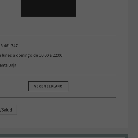
38 461 747
e lunes a domingo de 10:00 a 22:00
lanta Baja
VER EN EL PLANO
a/Salud