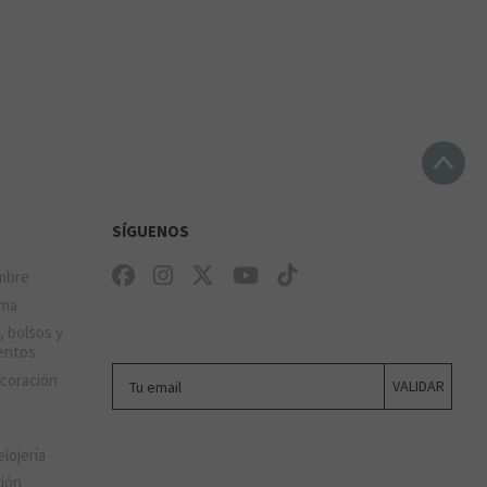
SÍGUENOS
mbre
ima
, bolsos y
entos
Tu email
ecoración
VALIDAR
elojería
ción