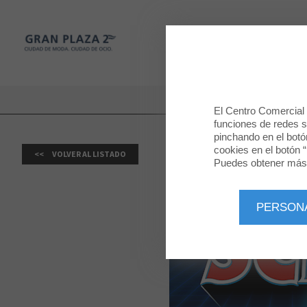
Gran Plaza 2
TIENDAS
Gran Plaza 2
VI
El Centro Comercial u
funciones de redes so
pinchando en el botó
cookies en el botón “
VOLVER AL LISTADO
Puedes obtener más 
PERSON