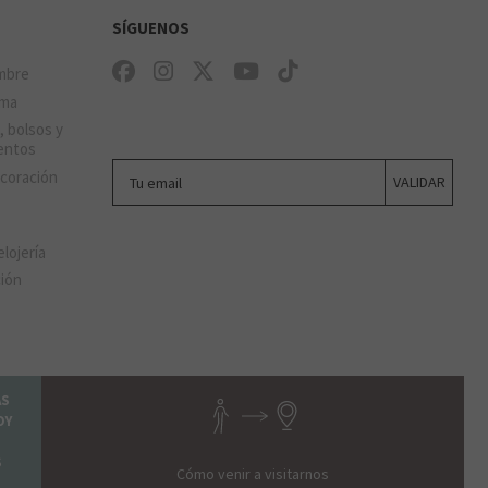
SÍGUENOS
mbre
ima
, bolsos y
entos
Tu email
ecoración
VALIDAR
elojería
ción
AS
OY
S
Cómo venir a visitarnos