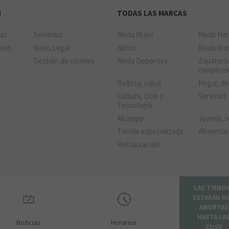
N
TODAS LAS MARCAS
das
Servicios
Moda Mujer
Moda Ho
 web
Aviso Legal
Niños
Moda Int
Gestión de cookies
Moda Deportiva
Zapatería
complem
Belleza, salud
Hogar, d
Cultura, Ocio y
Servicios
Tecnología
Alcampo
Joyería, r
Tienda especializada
Alimenta
Restauración
LAS TIEND
ESTARÁN H
ABIERTAS
HASTA LA
Noticias
Horarios
22:00