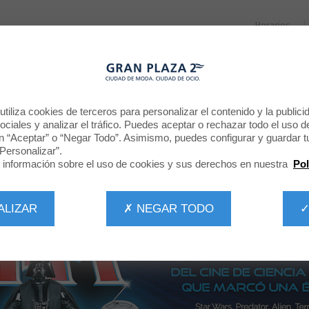
Horarios
RESTAURANTES
PROMOCIONES
NOTICIAS
CINE
SITA LA EXPOSICIÓN GENERACIÓN SCI
tiliza cookies de terceros para personalizar el contenido y la publici
ciales y analizar el tráfico. Puedes aceptar o rechazar todo el uso d
n “Aceptar” o “Negar Todo”. Asimismo, puedes configurar y guardar t
Personalizar”.
información sobre el uso de cookies y sus derechos en nuestra
Pol
ALIZAR
✗ NEGAR TODO
✓