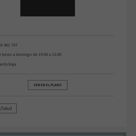
38 461 747
e lunes a domingo de 10:00 a 22:00
lanta Baja
VER EN EL PLANO
a/Salud