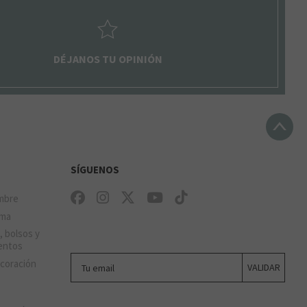
DÉJANOS TU OPINIÓN
SÍGUENOS
mbre
ima
, bolsos y
entos
Tu email
ecoración
VALIDAR