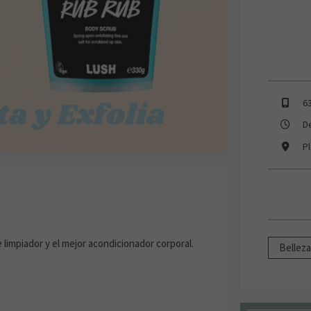
6
D
P
limpiador y el mejor acondicionador corporal.
Bellez