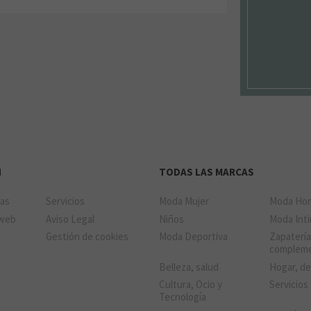
N
TODAS LAS MARCAS
das
Servicios
Moda Mujer
Moda Ho
 web
Aviso Legal
Niños
Moda Int
Gestión de cookies
Moda Deportiva
Zapatería
complem
Belleza, salud
Hogar, d
Cultura, Ocio y
Servicios
Tecnología