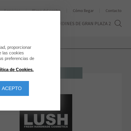
Servicios
Plano del centro
Cómo llegar
Contacto
THE SECOND LIFE
LOS JARDINES DE GRAN PLAZA 2
dad, proporcionar
e las cookies
us preferencias de
ítica de Cookies.
MODA MUJER
 ACEPTO
LUSH