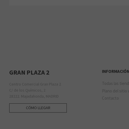
GRAN PLAZA 2
INFORMACIÓ
Todas las tien
Centro Comercial Gran Plaza 2
C/ de los Químicos, 2
Plano del sitio
28222. Majadahonda, MADRID
Contacto
CÓMO LLEGAR