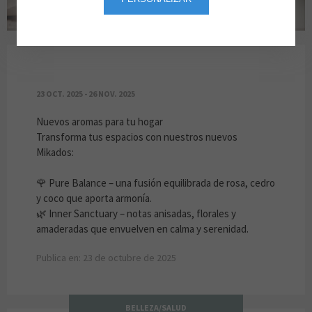
NUEVOS MIKADOS EN AROMAS ARTESANALE
23 OCT. 2025 - 26 NOV. 2025
Nuevos aromas para tu hogar
Transforma tus espacios con nuestros nuevos
Mikados:
🌹 Pure Balance – una fusión equilibrada de rosa, cedro
y coco que aporta armonía.
🌿 Inner Sanctuary – notas anisadas, florales y
amaderadas que envuelven en calma y serenidad.
Publica en: 23 de octubre de 2025
BELLEZA/SALUD