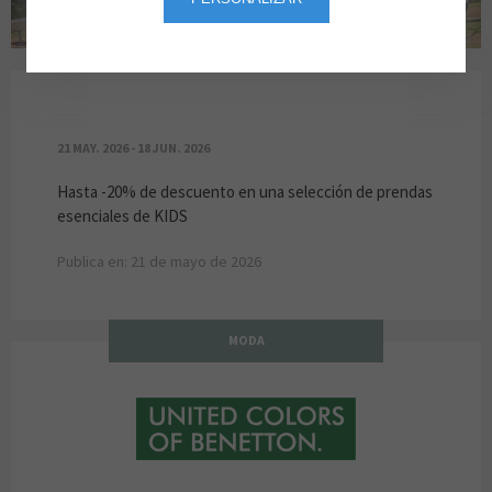
PROMOCIÓN ESENCIALES BENTTON KIDS
21 MAY. 2026 - 18 JUN. 2026
Hasta -20% de descuento en una selección de prendas
esenciales de KIDS
Publica en: 21 de mayo de 2026
MODA
BENETTON