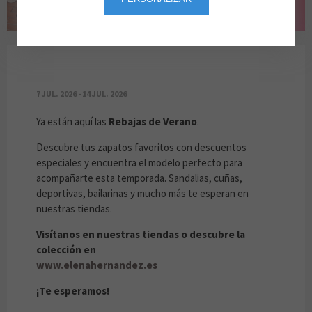
REBAJAS DE VERANO EN ELENA HERNÁNDEZ
7 JUL. 2026 - 14 JUL. 2026
Ya están aquí las
Rebajas de Verano
.
Descubre tus zapatos favoritos con descuentos
especiales y encuentra el modelo perfecto para
acompañarte esta temporada. Sandalias, cuñas,
deportivas, bailarinas y mucho más te esperan en
nuestras tiendas.
Visítanos en nuestras tiendas o descubre la
colección en
www.elenahernandez.es
¡Te esperamos!