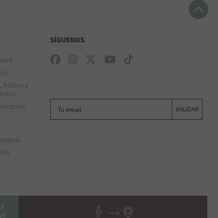
SÍGUENOS
mbre
ima
, bolsos y
entos
Tu email
ecoración
VALIDAR
elojería
ción
AS
OY