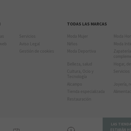
N
TODAS LAS MARCAS
das
Servicios
Moda Mujer
Moda Ho
 web
Aviso Legal
Niños
Moda Int
Gestión de cookies
Moda Deportiva
Zapatería
complem
Belleza, salud
Hogar, d
Cultura, Ocio y
Servicios
Tecnología
Alcampo
Joyería, r
Tienda especializada
Alimenta
Restauración
LAS TIEND
ESTARÁN H