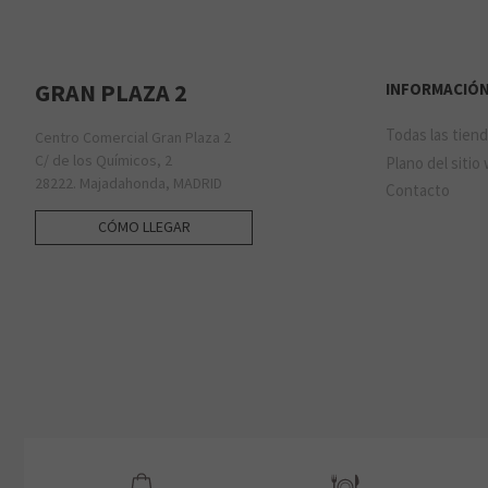
GRAN PLAZA 2
INFORMACIÓ
Todas las tien
Centro Comercial Gran Plaza 2
C/ de los Químicos, 2
Plano del sitio
28222. Majadahonda, MADRID
Contacto
CÓMO LLEGAR