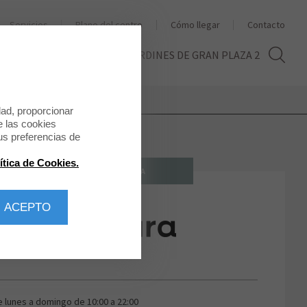
Servicios
Plano del centro
Cómo llegar
Contacto
THE SECOND LIFE
LOS JARDINES DE GRAN PLAZA 2
dad, proporcionar
e las cookies
us preferencias de
ítica de Cookies.
JOYERÍA/RELOJERÍA
 ACEPTO
Mira mira
e lunes a domingo de 10:00 a 22:00