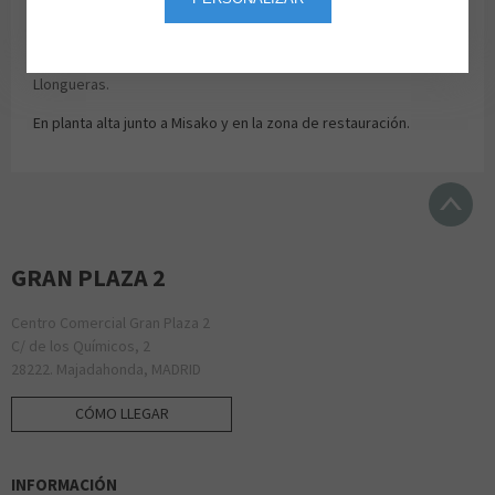
de las dos plantas del centro.
En planta baja junto a Paco Martínez y junto a la peluquería
Llongueras.
En planta alta junto a Misako y en la zona de restauración.
GRAN PLAZA 2
Centro Comercial Gran Plaza 2
C/ de los Químicos, 2
28222. Majadahonda, MADRID
CÓMO LLEGAR
INFORMACIÓN