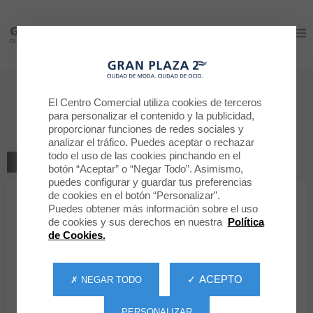
Gran Plaza 2
Gran Plaza 2
Aseos caballeros y señoras
El Centro Comercial utiliza cookies de terceros
para personalizar el contenido y la publicidad,
Servicio
proporcionar funciones de redes sociales y
analizar el tráfico. Puedes aceptar o rechazar
todo el uso de las cookies pinchando en el
TODOS LOS SERVICIOS
botón “Aceptar” o “Negar Todo”. Asimismo,
puedes configurar y guardar tus preferencias
de cookies en el botón “Personalizar”.
Puedes obtener más información sobre el uso
de cookies y sus derechos en nuestra
Política
de Cookies.
Aseos caballeros y
señoras
✓ ACEPTO
✗ NEGAR TODO
En Gran Plaza 2 tienes a tu disposición aseos en varios puntos
PERSONALIZAR