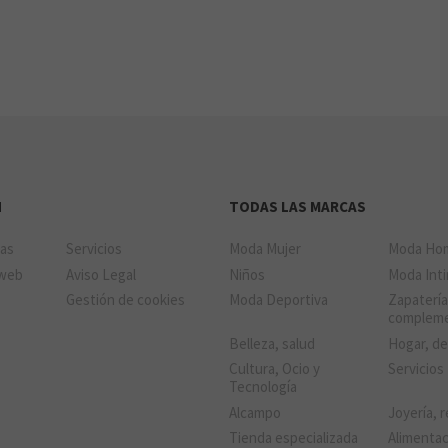
N
TODAS LAS MARCAS
das
Servicios
Moda Mujer
Moda Ho
 web
Aviso Legal
Niños
Moda Int
Gestión de cookies
Moda Deportiva
Zapatería
complem
Belleza, salud
Hogar, d
Cultura, Ocio y
Servicios
Tecnología
Alcampo
Joyería, r
Tienda especializada
Alimenta