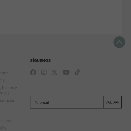
SÍGUENOS
mbre
ima
, bolsos y
entos
Tu email
ecoración
VALIDAR
elojería
ción