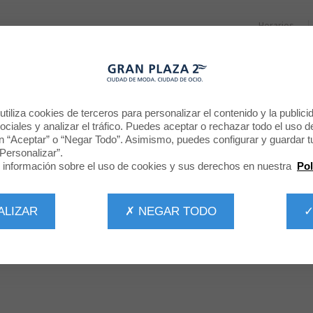
Horarios
RESTAURANTES
PROMOCIONES
NOTICIAS
CINE
FOTOMATÓN
tiliza cookies de terceros para personalizar el contenido y la publici
ciales y analizar el tráfico. Puedes aceptar o rechazar todo el uso d
n “Aceptar” o “Negar Todo”. Asimismo, puedes configurar y guardar t
Servicio
Personalizar”.
información sobre el uso de cookies y sus derechos en nuestra
Pol
ALIZAR
✗ NEGAR TODO
✓
tomatón en la bajada al Parking A frente al local Zara.