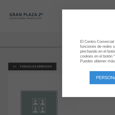
Gran Plaza 2
TIENDAS
Gran Plaza 2
El Centro Comercial u
funciones de redes so
pinchando en el botó
cookies en el botón “
Puedes obtener más 
TODOS LOS SERVICIOS
PERSON
Gran Plaza 2 dispone de un fo