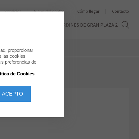
Servicios
Plano del centro
Cómo llegar
Contacto
THE SECOND LIFE
LOS JARDINES DE GRAN PLAZA 2
dad, proporcionar
e las cookies
us preferencias de
ítica de Cookies.
 ACEPTO