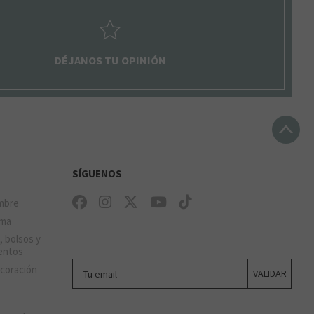
DÉJANOS TU OPINIÓN
SÍGUENOS
mbre
ima
, bolsos y
entos
Tu email
ecoración
VALIDAR