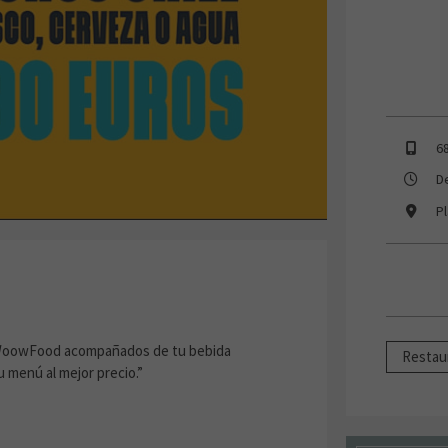
6
D
Pl
r WoowFood acompañados de tu bebida
Restau
tu menú al mejor precio.”