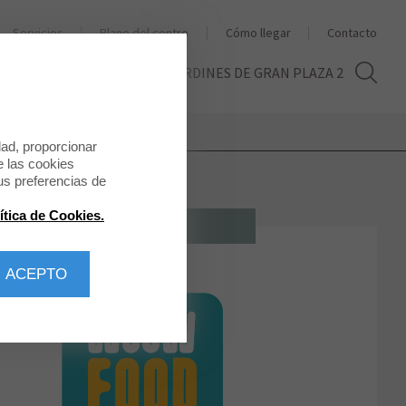
Servicios
Plano del centro
Cómo llegar
Contacto
THE SECOND LIFE
LOS JARDINES DE GRAN PLAZA 2
dad, proporcionar
e las cookies
us preferencias de
ítica de Cookies.
RESTAURACIÓN
 ACEPTO
WOOW Food