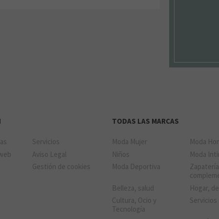
N
TODAS LAS MARCAS
das
Servicios
Moda Mujer
Moda Ho
 web
Aviso Legal
Niños
Moda Int
Gestión de cookies
Moda Deportiva
Zapatería
complem
Belleza, salud
Hogar, d
Cultura, Ocio y
Servicios
Tecnología