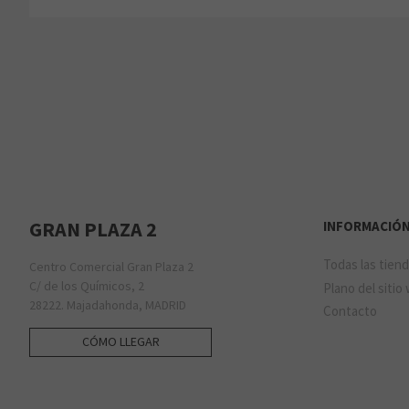
GRAN PLAZA 2
INFORMACIÓ
Todas las tien
Centro Comercial Gran Plaza 2
C/ de los Químicos, 2
Plano del sitio
28222. Majadahonda, MADRID
Contacto
CÓMO LLEGAR