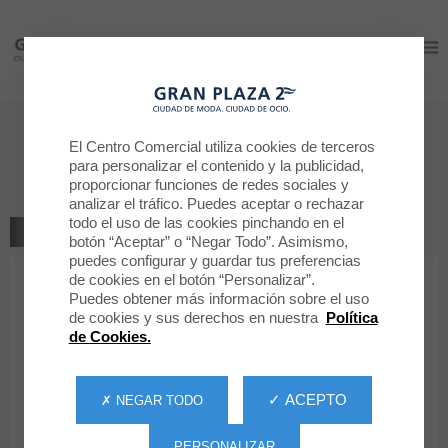
Gran Plaza 2
Gran Plaza 2
Déjanos tu opinión
El Centro Comercial utiliza cookies de terceros
para personalizar el contenido y la publicidad,
WOOW Food
proporcionar funciones de redes sociales y
analizar el tráfico. Puedes aceptar o rechazar
todo el uso de las cookies pinchando en el
VOLVER A LA TIENDA
botón “Aceptar” o “Negar Todo”. Asimismo,
puedes configurar y guardar tus preferencias
de cookies en el botón “Personalizar”.
1
2
3
4
5
Tu clasificación
Puedes obtener más información sobre el uso
de cookies y sus derechos en nuestra
Política
Mensaje
de Cookies.
✓ ACEPTO
✗ NEGAR TODO
Nombre
PERSONALIZAR