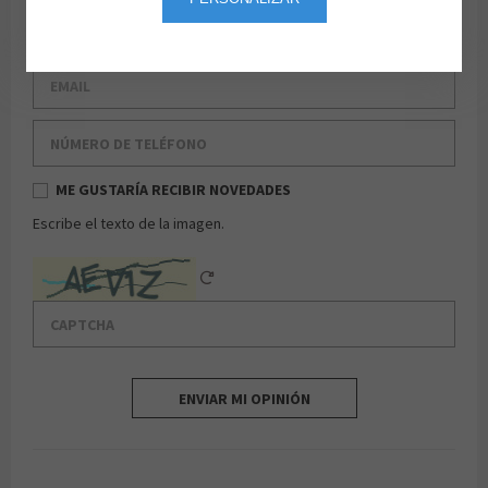
Apellido
Email
Número de teléfono
ME GUSTARÍA RECIBIR NOVEDADES
Escribe el texto de la imagen.
Captcha
Reload Captcha
ENVIAR MI OPINIÓN