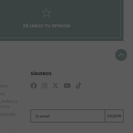
DÉJANOS TU OPINIÓN
SÍGUENOS
mbre
ima
, bolsos y
entos
Tu email
ecoración
VALIDAR