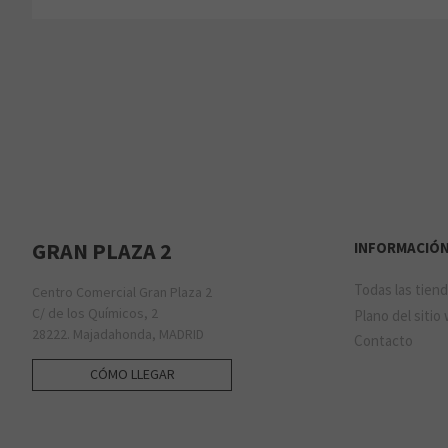
GRAN PLAZA 2
INFORMACIÓ
Todas las tien
Centro Comercial Gran Plaza 2
C/ de los Químicos, 2
Plano del sitio
28222. Majadahonda, MADRID
Contacto
CÓMO LLEGAR