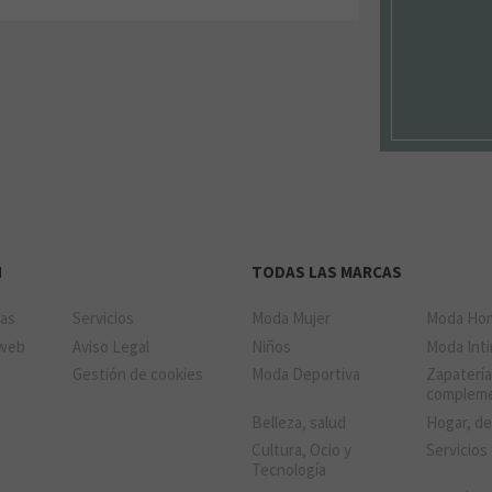
N
TODAS LAS MARCAS
das
Servicios
Moda Mujer
Moda Ho
 web
Aviso Legal
Niños
Moda Int
Gestión de cookies
Moda Deportiva
Zapatería
complem
Belleza, salud
Hogar, d
Cultura, Ocio y
Servicios
Tecnología