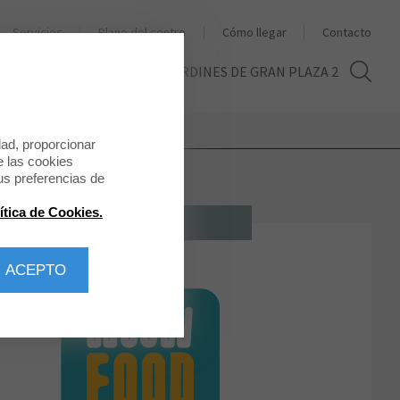
Servicios
Plano del centro
Cómo llegar
Contacto
THE SECOND LIFE
LOS JARDINES DE GRAN PLAZA 2
dad, proporcionar
e las cookies
us preferencias de
ítica de Cookies.
RESTAURACIÓN
 ACEPTO
WOOW Food