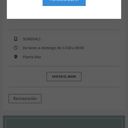
918603411
De lunes a domingo de 13:00 a 00:00
Planta Alta
VER EN EL MAPA
Restauración