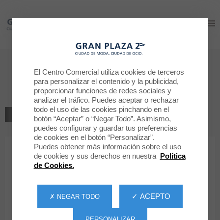
Gran Plaza 2
Gran Plaza 2
Nuestros restaurantes
El Centro Comercial utiliza cookies de terceros
para personalizar el contenido y la publicidad,
Manolo Bakes
proporcionar funciones de redes sociales y
analizar el tráfico. Puedes aceptar o rechazar
todo el uso de las cookies pinchando en el
VOLVER AL LISTADO
botón “Aceptar” o “Negar Todo”. Asimismo,
puedes configurar y guardar tus preferencias
RESTAURACIÓN
de cookies en el botón “Personalizar”.
Puedes obtener más información sobre el uso
de cookies y sus derechos en nuestra
Política
Manolo Bakes
de Cookies.
✓ ACEPTO
✗ NEGAR TODO
PERSONALIZAR