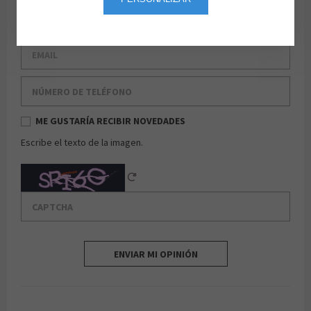
Apellido
Email
Número de teléfono
ME GUSTARÍA RECIBIR NOVEDADES
Escribe el texto de la imagen.
Captcha
Reload Captcha
ENVIAR MI OPINIÓN