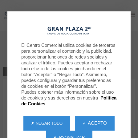
Gran Plaza 2
Gran Plaza 2
Déjanos tu opinión
El Centro Comercial utiliza cookies de terceros
para personalizar el contenido y la publicidad,
BOXEUR DES RUES
proporcionar funciones de redes sociales y
analizar el tráfico. Puedes aceptar o rechazar
todo el uso de las cookies pinchando en el
VOLVER A LA TIENDA
botón “Aceptar” o “Negar Todo”. Asimismo,
puedes configurar y guardar tus preferencias
de cookies en el botón “Personalizar”.
1
2
3
4
5
Tu clasificación
Puedes obtener más información sobre el uso
de cookies y sus derechos en nuestra
Política
Mensaje
de Cookies.
✓ ACEPTO
✗ NEGAR TODO
Nombre
PERSONALIZAR