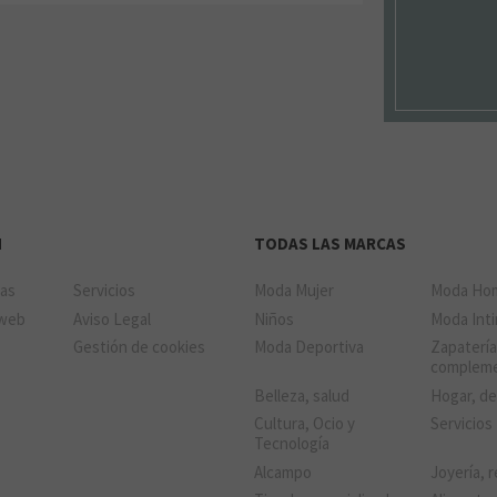
N
TODAS LAS MARCAS
das
Servicios
Moda Mujer
Moda Ho
 web
Aviso Legal
Niños
Moda Int
Gestión de cookies
Moda Deportiva
Zapatería
complem
Belleza, salud
Hogar, d
Cultura, Ocio y
Servicios
Tecnología
Alcampo
Joyería, r