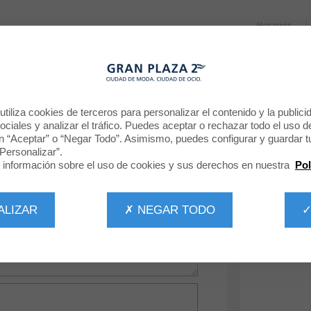
Horarios
RESTAURANTES
PROMOCIONES
NOTICIAS
CINE
DÉJANOS TU OPINIÓN
tiliza cookies de terceros para personalizar el contenido y la publici
ciales y analizar el tráfico. Puedes aceptar o rechazar todo el uso d
n “Aceptar” o “Negar Todo”. Asimismo, puedes configurar y guardar t
Jolfer
Personalizar”.
información sobre el uso de cookies y sus derechos en nuestra
Pol
ALIZAR
✗ NEGAR TODO
✓