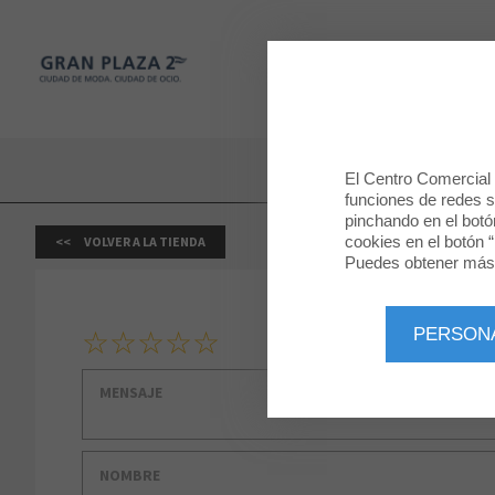
Gran Plaza 2
TIENDAS
Gran Plaza 2
El Centro Comercial u
funciones de redes so
pinchando en el botó
cookies en el botón “
VOLVER A LA TIENDA
Puedes obtener más 
1
2
3
4
5
PERSON
Tu clasificación
Mensaje
Nombre