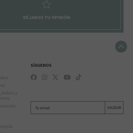
DÉJANOS TU OPINIÓN
SÍGUENOS
mbre
ima
, bolsos y
entos
Tu email
ecoración
VALIDAR
elojería