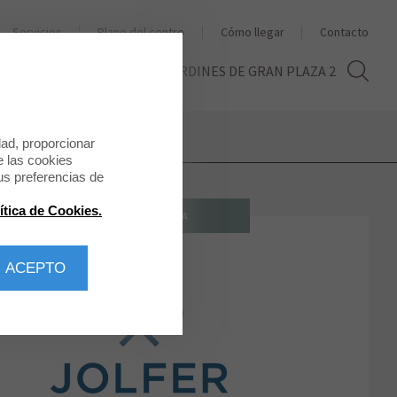
Servicios
Plano del centro
Cómo llegar
Contacto
THE SECOND LIFE
LOS JARDINES DE GRAN PLAZA 2
dad, proporcionar
e las cookies
us preferencias de
ítica de Cookies.
JOYERÍA/RELOJERÍA
 ACEPTO
Jolfer