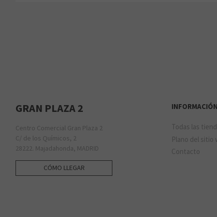
GRAN PLAZA 2
INFORMACIÓ
Todas las tien
Centro Comercial Gran Plaza 2
C/ de los Químicos, 2
Plano del sitio
28222. Majadahonda, MADRID
Contacto
CÓMO LLEGAR