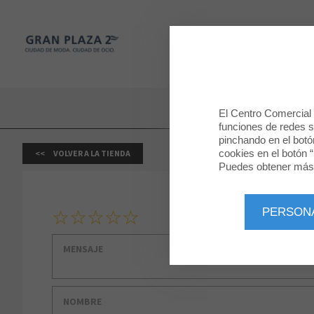
Gran Plaza 2
TIENDAS
Gran Plaza 2
El Centro Comercial u
funciones de redes so
pinchando en el botó
cookies en el botón “
VOLVER A LA TIENDA
Puedes obtener más 
1
2
3
4
5
PERSON
Tu clasificación
Mensaje
Nombre