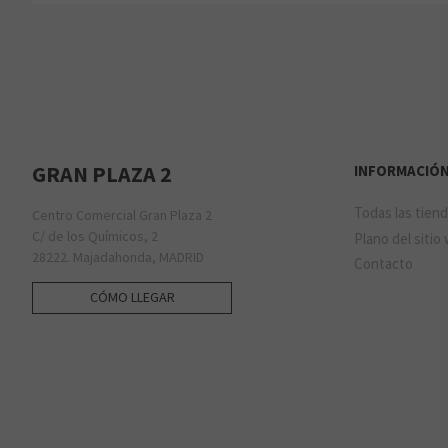
GRAN PLAZA 2
INFORMACIÓ
Todas las tien
Centro Comercial Gran Plaza 2
C/ de los Químicos, 2
Plano del sitio
28222. Majadahonda, MADRID
Contacto
CÓMO LLEGAR