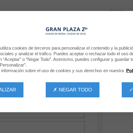
Horarios
RESTAURANTES
PROMOCIONES
NOTICIAS
CINE
DÉJANOS TU OPINIÓN
tiliza cookies de terceros para personalizar el contenido y la publici
ciales y analizar el tráfico. Puedes aceptar o rechazar todo el uso d
n “Aceptar” o “Negar Todo”. Asimismo, puedes configurar y guardar t
Mr. Wonderful
Personalizar”.
información sobre el uso de cookies y sus derechos en nuestra
Pol
ALIZAR
✗ NEGAR TODO
✓