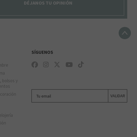
DÉJANOS TU OPINIÓN
SÍGUENOS
mbre
ima
, bolsos y
entos
Tu email
ecoración
VALIDAR
elojería
ción