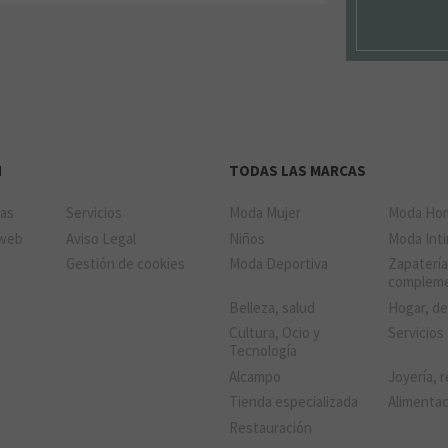
N
TODAS LAS MARCAS
das
Servicios
Moda Mujer
Moda Ho
 web
Aviso Legal
Niños
Moda Int
Gestión de cookies
Moda Deportiva
Zapatería
complem
Belleza, salud
Hogar, d
Cultura, Ocio y
Servicios
Tecnología
Alcampo
Joyería, r
Tienda especializada
Alimenta
Restauración