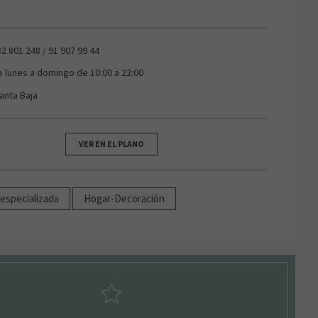
82 801 248 / 91 907 99 44
e lunes a domingo de 10:00 a 22:00
lanta Baja
VER EN EL PLANO
especializada
Hogar-Decoración