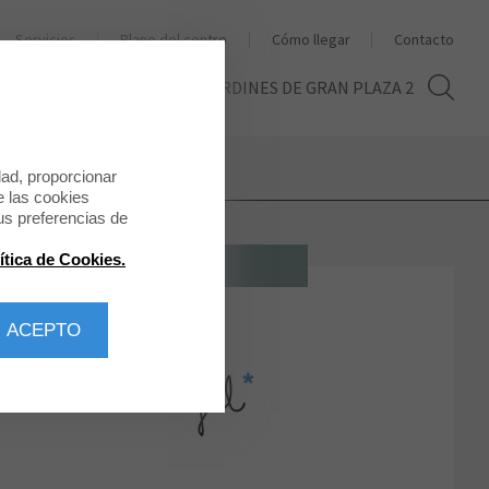
Servicios
Plano del centro
Cómo llegar
Contacto
THE SECOND LIFE
LOS JARDINES DE GRAN PLAZA 2
dad, proporcionar
e las cookies
us preferencias de
ítica de Cookies.
MODA MUJER
 ACEPTO
Mr. Wonderful