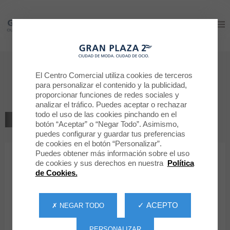
Gran Plaza 2
Gran Plaza 2
Nuestros restaurantes
El Centro Comercial utiliza cookies de terceros
para personalizar el contenido y la publicidad,
VIPSMART
proporcionar funciones de redes sociales y
analizar el tráfico. Puedes aceptar o rechazar
todo el uso de las cookies pinchando en el
VOLVER AL LISTADO
botón “Aceptar” o “Negar Todo”. Asimismo,
puedes configurar y guardar tus preferencias
RESTAURACIÓN
de cookies en el botón “Personalizar”.
Puedes obtener más información sobre el uso
de cookies y sus derechos en nuestra
Política
VIPSMART
de Cookies.
✓ ACEPTO
✗ NEGAR TODO
PERSONALIZAR