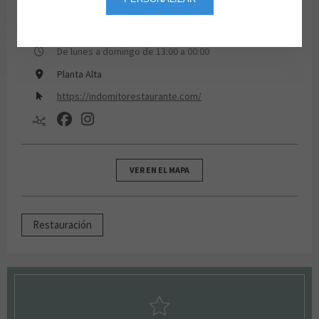
91 513 90 30
De lunes a domingo de 13:00 a 00:00
Planta Alta
https://indomitorestaurante.com/
VER EN EL MAPA
Restauración